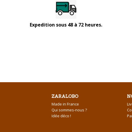
Expedition sous 48 à 72 heures.
ZARALOBO
N
Made in France
Li
Qui sommes-nous ?
Co
Idée déco !
Pa