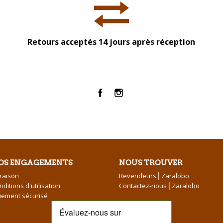
Retours acceptés 14 jours après réception
Facebook
Instagram
OS ENGAGEMENTS
NOUS TROUVER
vraison
Revendeurs⎪Zaralobo
nditions d'utilisation
Contactez-nous⎪Zaralobo
iement sécurisé