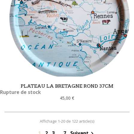
PLATEAU LA BRETAGNE ROND 37CM
Rupture de stock
45,00 €
Affichage 1-20 de 122 article(s)
1
2
3
…
7
Suivant
