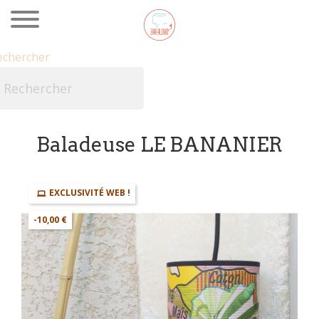
echercher

Baladeuse LE BANANIER
EXCLUSIVITÉ WEB !
-10,00 €