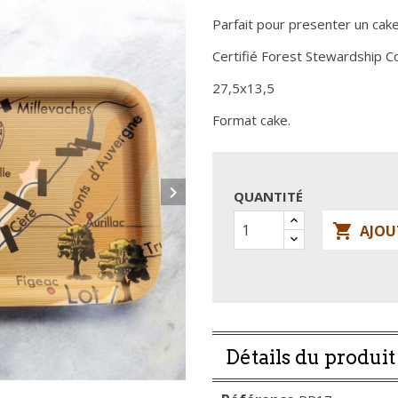
Parfait pour presenter un cak
Certifié Forest Stewardship Co
27,5x13,5
Format cake.

QUANTITÉ

AJOU
Détails du produit