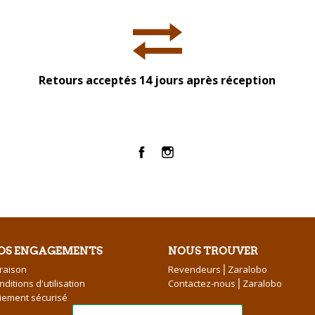
Retours acceptés 14 jours après réception
Facebook
Instagram
OS ENGAGEMENTS
NOUS TROUVER
vraison
Revendeurs⎪Zaralobo
nditions d'utilisation
Contactez-nous⎪Zaralobo
iement sécurisé