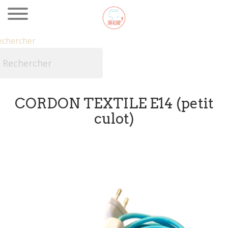
echercher

CORDON TEXTILE E14 (petit
culot)