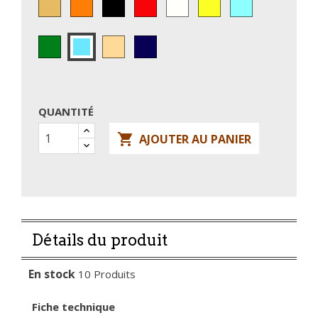
Doré
Orange
Noir
Rouge
Ivoire
JAUNE
AQUA
(torsadé)
VERT
Torsadé
Bleu
BLEU
Cuivré
marine
CIEL
QUANTITÉ

AJOUTER AU PANIER
Détails du produit
En stock
10 Produits
Fiche technique