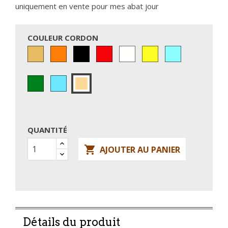
uniquement en vente pour mes abat jour
COULEUR CORDON
Doré
Orange
Noir
Rouge
Ivoire
JAUNE
AQUA
(torsadé)
VERT
BLEU
Torsadé
CIEL
Cuivré
QUANTITÉ

AJOUTER AU PANIER
Détails du produit