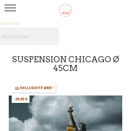
echercher

SUSPENSION CHICAGO Ø
45CM
EXCLUSIVITÉ WEB !
-20,00 €