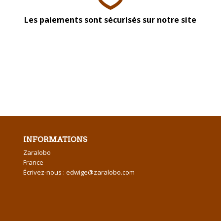
Les paiements sont sécurisés sur notre site
INFORMATIONS
Zaralobo
France
Écrivez-nous :
edwige@zaralobo.com