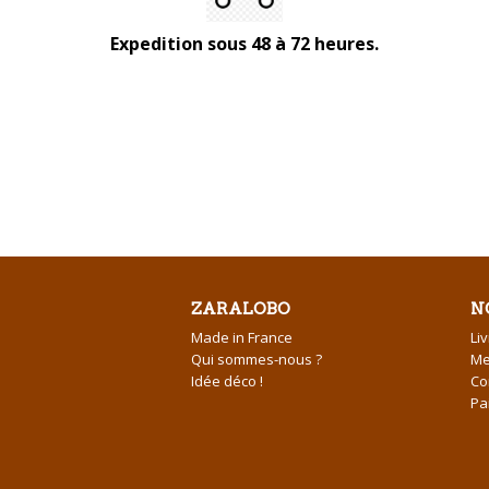
Expedition sous 48 à 72 heures.
ZARALOBO
N
Made in France
Li
Qui sommes-nous ?
Me
Idée déco !
Co
Pa