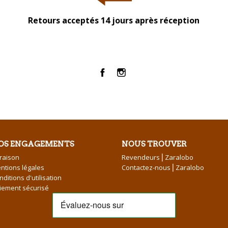
Retours acceptés 14 jours après réception
Facebook
Instagram
OS ENGAGEMENTS
NOUS TROUVER
vraison
Revendeurs⎪Zaralobo
ntions légales
Contactez-nous⎪Zaralobo
nditions d'utilisation
iement sécurisé