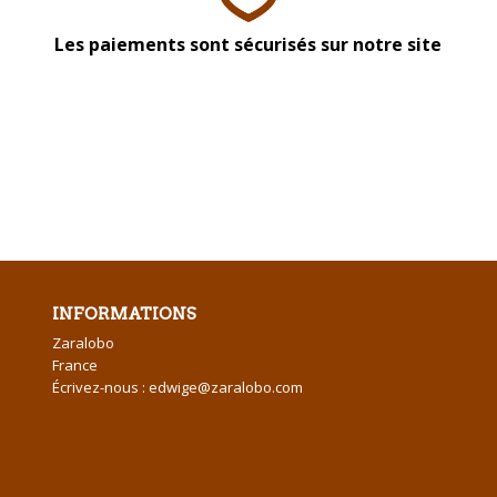
Les paiements sont sécurisés sur notre site
INFORMATIONS
Zaralobo
France
Écrivez-nous :
edwige@zaralobo.com