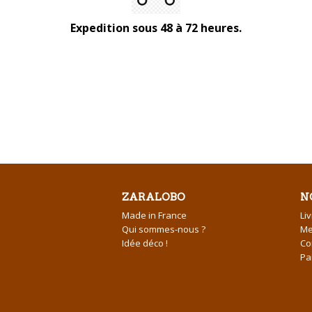
Expedition sous 48 à 72 heures.
ZARALOBO
N
Made in France
Li
Qui sommes-nous ?
Me
Idée déco !
Co
Pa