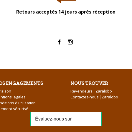
Retours acceptés 14 jours après réception
Facebook
Instagram
OS ENGAGEMENTS
NOUS TROUVER
vraison
Revendeurs⎪Zaralobo
ntions légales
Contactez-nous⎪Zaralobo
nditions d'utilisation
iement sécurisé