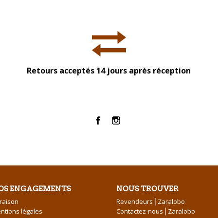
Retours acceptés 14 jours après réception
Facebook
Instagram
OS ENGAGEMENTS
NOUS TROUVER
vraison
Revendeurs⎪Zaralobo
ntions légales
Contactez-nous⎪Zaralobo