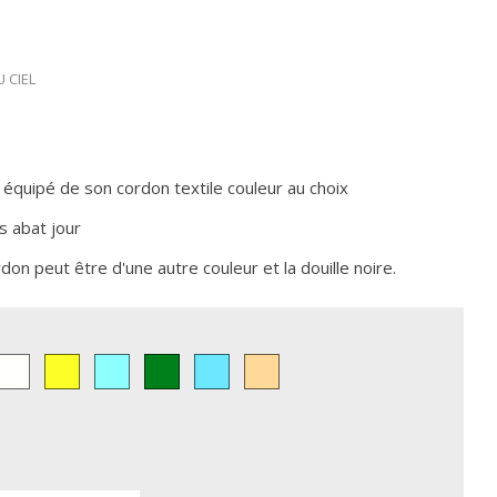
 CIEL
équipé de son cordon textile couleur au choix
s abat jour
don peut être d'une autre couleur et la douille noire.
Ivoire
JAUNE
AQUA
VERT
BLEU
Torsadé
uge
CIEL
Cuivré