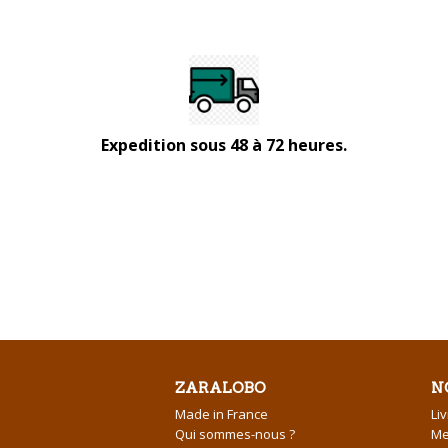
Expedition sous 48 à 72 heures.
ZARALOBO
N
Made in France
Li
Qui sommes-nous ?
Me