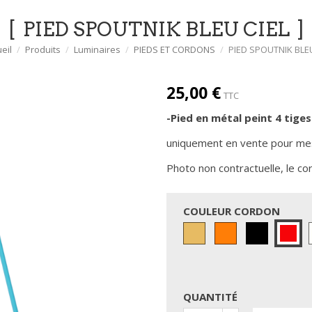
PIED SPOUTNIK BLEU CIEL
eil
Produits
Luminaires
PIEDS ET CORDONS
PIED SPOUTNIK BLEU
25,00 €
TTC
-Pied en métal peint 4
tiges
uniquement en vente pour me
Photo non contractuelle, le cor
COULEUR CORDON
Doré
Orange
Noir
Ro
(torsadé)
QUANTITÉ