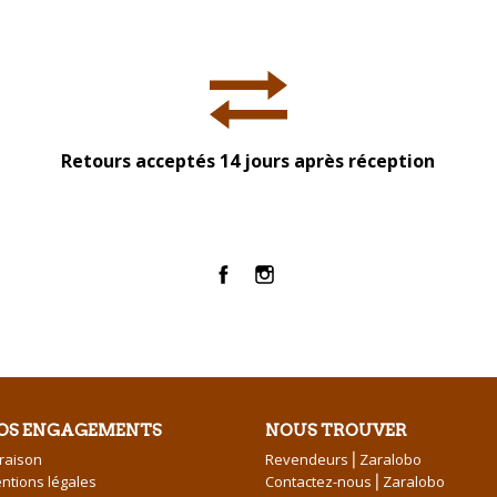
Retours acceptés 14 jours après réception
Facebook
Instagram
OS ENGAGEMENTS
NOUS TROUVER
vraison
Revendeurs⎪Zaralobo
ntions légales
Contactez-nous⎪Zaralobo