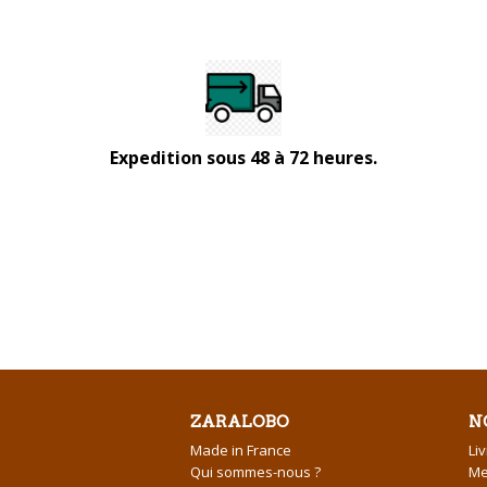
Expedition sous 48 à 72 heures.
ZARALOBO
N
Made in France
Li
Qui sommes-nous ?
Me