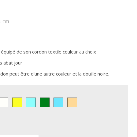
 CIEL
équipé de son cordon textile couleur au choix
s abat jour
don peut être d'une autre couleur et la douille noire.
uge
Ivoire
JAUNE
AQUA
VERT
BLEU
Torsadé
CIEL
Cuivré