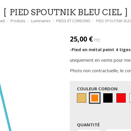
PIED SPOUTNIK BLEU CIEL
eil
Produits
Luminaires
PIEDS ET CORDONS
PIED SPOUTNIK BLEU
25,00 €
TTC
-Pied en métal peint 4
tiges
uniquement en vente pour me
Photo non contractuelle, le cor
COULEUR CORDON
Doré
Noir
Ro
Orange
(torsadé)
QUANTITÉ